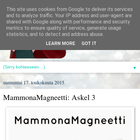
This site uses cookies from Google to deliver its services
and to analyze traffic. Your IP address and user-agent are
shared with Google along with performance and security
metrics to ensure quality of service, generate usage
statistics, and to detect and address abuse.
LEARN MORE
GOT IT
▼
sunnuntai 17. toukokuuta 2015
MammonaMagneetti: Askel 3