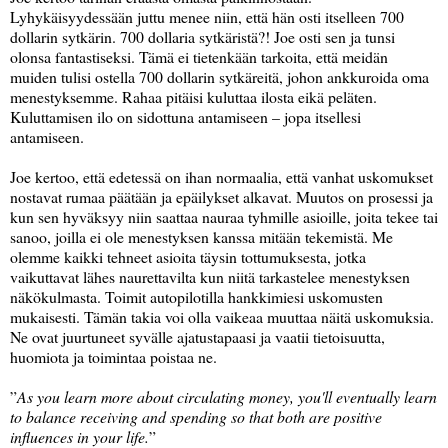
Lyhykäisyydessään juttu menee niin, että hän osti itselleen 700
dollarin sytkärin. 700 dollaria sytkäristä?! Joe osti sen ja tunsi
olonsa fantastiseksi. Tämä ei tietenkään tarkoita, että meidän
muiden tulisi ostella 700 dollarin sytkäreitä, johon ankkuroida oma
menestyksemme. Rahaa pitäisi kuluttaa ilosta eikä peläten.
Kuluttamisen ilo on sidottuna antamiseen – jopa itsellesi
antamiseen.
Joe kertoo, että edetessä on ihan normaalia, että vanhat uskomukset
nostavat rumaa päätään ja epäilykset alkavat. Muutos on prosessi ja
kun sen hyväksyy niin saattaa nauraa tyhmille asioille, joita tekee tai
sanoo, joilla ei ole menestyksen kanssa mitään tekemistä. Me
olemme kaikki tehneet asioita täysin tottumuksesta, jotka
vaikuttavat lähes naurettavilta kun niitä tarkastelee menestyksen
näkökulmasta. Toimit autopilotilla hankkimiesi uskomusten
mukaisesti. Tämän takia voi olla vaikeaa muuttaa näitä uskomuksia.
Ne ovat juurtuneet syvälle ajatustapaasi ja vaatii tietoisuutta,
huomiota ja toimintaa poistaa ne.
”
As you learn more about circulating money, you'll eventually learn
to balance receiving and spending so that both are positive
influences in your life.
”