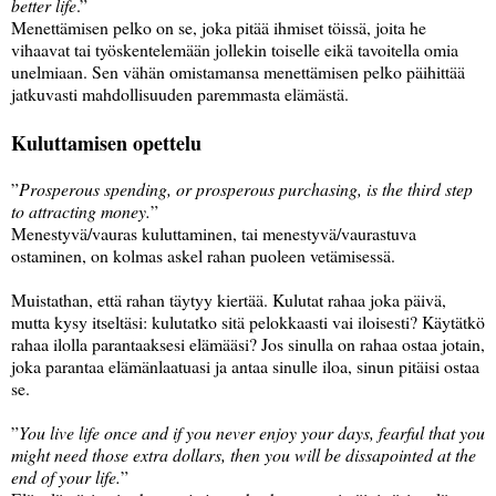
better life
.”
Menettämisen pelko on se, joka pitää ihmiset töissä, joita he
vihaavat tai työskentelemään jollekin toiselle eikä tavoitella omia
unelmiaan. Sen vähän omistamansa menettämisen pelko päihittää
jatkuvasti mahdollisuuden paremmasta elämästä.
Kuluttamisen opettelu
”
Prosperous spending, or prosperous purchasing, is the third step
to attracting money.
”
Menestyvä/vauras kuluttaminen, tai menestyvä/vaurastuva
ostaminen, on kolmas askel rahan puoleen vetämisessä.
Muistathan, että rahan täytyy kiertää. Kulutat rahaa joka päivä,
mutta kysy itseltäsi: kulutatko sitä pelokkaasti vai iloisesti? Käytätkö
rahaa ilolla parantaaksesi elämääsi? Jos sinulla on rahaa ostaa jotain,
joka parantaa elämänlaatuasi ja antaa sinulle iloa, sinun pitäisi ostaa
se.
”
You live life once and if you never enjoy your days, fearful that you
might need those extra dollars, then you will be dissapointed at the
end of your life.
”