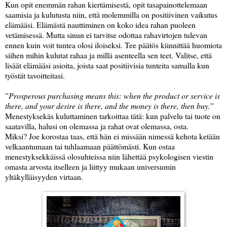
Kun opit enemmän rahan kiertämisestä, opit tasapainottelemaan
saamisia ja kulutusta niin, että molemmilla on positiivinen vaikutus
elämääsi. Elämästä nauttiminen on koko idea rahan puoleen
vetämisessä. Mutta sinun ei tarvitse odottaa rahavirtojen tulevan
ennen kuin voit tuntea olosi iloiseksi. Tee päätös kiinnittää huomiota
siihen mihin kulutat rahaa ja millä asenteella sen teet. Valitse, että
lisäät elämääsi asioita, joista saat positiivisia tunteita samalla kun
työstät tavoitteitasi.
”
Prosperous purchasing means this: when the product or service is
there, and your desire is there, and the money is there, then buy.
”
Menestyksekäs kuluttaminen tarkoittaa tätä: kun palvelu tai tuote on
saatavilla, halusi on olemassa ja rahat ovat olemassa, osta.
Miksi? Joe korostaa taas, että hän ei missään nimessä kehota ketään
velkaantumaan tai tuhlaamaan päättömästi. Kun ostaa
menestyksekkäissä olosuhteissa niin lähettää psykologisen viestin
omasta arvosta itselleen ja liittyy mukaan universumin
yltäkylläisyyden virtaan.