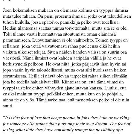
Joen kokemuksen mukaan on olemassa kolmea eri tyyppiä ihmisiä
mitä tulee rahaan. On pieni prosentti ihmisiä, jotka ovat taloudellisen
tuhon kuilulla, jossa epätoivo, paniikki ja pelko ovat todellisia.
Heidän tilanteensa saattaa tuntua toivottomalta, mutta sitä se ei ole.
Toki tilanne vaatii huomattavaa sitoutumista oman elämänsä
parantamiseen. Luovuttaminen ei ole vaihtoehto. Toinen tyyppi on
sellainen, joka vetää vaivattomasti rahaa puoleensa eikä heihin
vaikuta ulkoiset tekijät. Sitten näiden kahden välissä on suurin osa
väestöstä. Nämä ihmiset ovat kahden ääripään välillä ja he ovat
herkistyneitä pelkoon. He ovat niitä, jotka pärjäävät ihan hyvin tai
jopa varsin hyvin taloudellisesti, mutta ovat silti huolissaan kaiken
sortumisesta. Heillä ei näytä olevan tarpeeksi rahaa siihen elämään,
jota he todella haluaisivat elää. Kiintoisaa on, että tämä viimeisin
tyyppi taistelee eniten vähyyden ajattelutavan kanssa. Luulisi, että
ensiksi mainittu tyyppi pelkäisi eniten, mutta kun on jo pohjalla,
ainoa tie on ylös. Tämä tarkoittaa, että menetyksen pelko ei ole niin
suuri.
”
It is this fear of loss that keeps people in jobs they hate or working
for someone else rather than pursuing their own dream. The fear of
losing what little they have constantly trumps the possibility of a