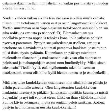
ostamassakaan itselleni niin lähetän kuitenkin positiivista vaurauden
viestiä universumille.
Näiden kahden viikon aikana tein itse asiassa kaksi suurta ostosta:
tilasin uutta tietokonetta varten osat ja ostin langattomat kuulokkeet.
Vietän suurimman osan vapaa-ajastani tietokoneen ääressä (olen siis
aika nolife jos ette tätä jo tienneet! :D). Elämänlaatuani siis
todellakin parantaa nopea ja tehokas kone, jolla jatkossa pelitkin
pyörivät paremmin. Pystyin siis järkeilemään itselleni, että uusi
tietokone on elämänlaatua suuresti parantava hankinta, josta minun
tulisi iloita täysin sydämin. Kuitenkaan en päässyt toivottuun
mielentilaan tilatessani ja maksaessani osia vaan olin suorastaan
peloissani ja mahanpohjaan asettui tuttu huolimöykky. Miksi sitten
edes ostin? Tiedän kyllä, että myöhemmin tulen iloitsemaan
ostoksestani, mutta olisi ollut kyllä hienoa tuntea se jo ostohetkellä...
Mitä taas tulee kuulokkeiden ostamiseen niin siinä kohtaa pääsin jo
vähän paremmalle asteelle. Olen langattomien kuulokkeiden
hankintaa miettinyt jo pitkään (ja rakastan musiikin kuuntelua missä
kuljenkin) ja nyt tuli sopivat eteen. Ehkä en ihan yltiöiloissani ollut
kun ne kävin ostamassa, mutta en sentään peloissanikaan. Kotona
pystyin heti iloitsemaan uusista kuulokkeistani!