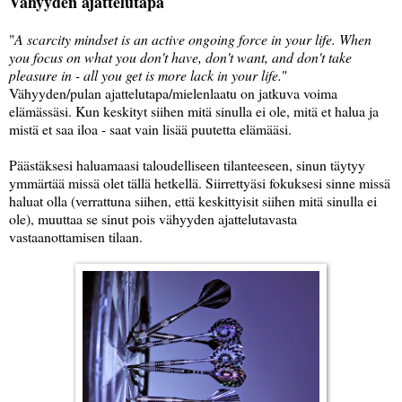
Vähyyden ajattelutapa
"
A scarcity mindset is an active ongoing force in your life. When
you focus on what you don't have, don't want, and don't take
pleasure in - all you get is more lack in your life.
"
Vähyyden/pulan ajattelutapa/mielenlaatu on jatkuva voima
elämässäsi. Kun keskityt siihen mitä sinulla ei ole, mitä et halua ja
mistä et saa iloa - saat vain lisää puutetta elämääsi.
Päästäksesi haluamaasi taloudelliseen tilanteeseen, sinun täytyy
ymmärtää missä olet tällä hetkellä. Siirrettyäsi fokuksesi sinne missä
haluat olla (verrattuna siihen, että keskittyisit siihen mitä sinulla ei
ole), muuttaa se sinut pois vähyyden ajattelutavasta
vastaanottamisen tilaan.