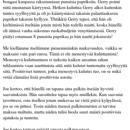
bongasi kaupassa rakastamiaan punaisia paprikoita. Gerry poimi
niitä muutaman kärryynsä. Hetken kuluttua Gerry alkoi kuitenkin
tuntea syyllisyyttä ja oli jo kääntymässä takaisin palauttaakseen
paprikat takaisin hyllyyn. Yhtäkkiä Gerry tajusi, että hän oli
kieltämässä itseltään jotain mistä hän todella nautti, koska hänellä
oli äitinsä vanha uskomus ruokabudjetin venyttämisestä. Gerry
päätyi ostamaan 8 punaista paprikaa ja hän nautti jokaisesta!
Me kiellämme itseltämme pienemmänkin mukavuuden, vaikka se
maksaisi vain pari euroa. Tämä ei ole menestyvää kuluttamista!
Menestyvä kuluttaminen ei tarkoita kaiken ansaitun rahan
tuhlaamista vaan nauttimista siitä mitä kulutat tuntematta syyllisyyttä
siitä. Positiiviset tunteet, jotka menestyvä kulutus tuo, on se mikä
vetää elämääsi lisää positiivisia asioita.
Joe kertoo, että hänellä on tapana aina palkita itseään hyvistä
saavutuksista. Hän suosittelee tapaa myös muillekin. Kun saavutat
tavoitteesi, osta itsellesi jotain mukavaa tai vietä päivä kylpylässä,
jos se on juttusi. Tosin näiden itsensä palkitsemisten ei tarvitse
maksaa maltaita, mutta niiden tulisi luoda suuri määrä positiivisia
ajatuksia ja tunteita.
Joe kertoo tarinan eräästä omasta palkinnostaan.