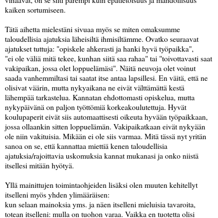
kaiken sortumiseen.
Tätä aihetta mielestäni sivuaa myös se miten omaksumme
taloudellisia ajatuksia läheisiltä ihmisiltämme. Ovatko seuraavat
ajatukset tuttuja: "opiskele ahkerasti ja hanki hyvä työpaikka",
"ei ole väliä mitä tekee, kunhan siitä saa rahaa" tai "toivottavasti saat
vakipaikan, jossa olet loppuelämäsi". Näitä neuvoja olet voinut
saada vanhemmiltasi tai saatat itse antaa lapsillesi. En väitä, että ne
olisivat väärin, mutta nykyaikana ne eivät välttämättä kestä
lähempää tarkastelua. Kannatan ehdottomasti opiskelua, mutta
nykypäivänä on paljon työttömiä korkeakoulutettuja. Hyvät
koulupaperit eivät siis automaattisesti oikeuta hyvään työpaikkaan,
jossa ollaankin sitten loppuelämän. Vakipaikatkaan eivät nykyään
ole niin vakituisia. Mikään ei ole siis varmaa. Mitä tässä nyt yritän
sanoa on se, että kannattaa miettiä kenen taloudellisia
ajatuksia/rajoittavia uskomuksia kannat mukanasi ja onko niistä
itsellesi mitään hyötyä.
Yllä mainittujen toimintaohjeiden lisäksi olen muuten kehitellyt
itselleni myös yhden ylimääräisen:
kun selaan mainoksia yms. ja näen itselleni mieluisia tavaroita,
totean itselleni: mulla on tuohon varaa. Vaikka en tuotetta olisi