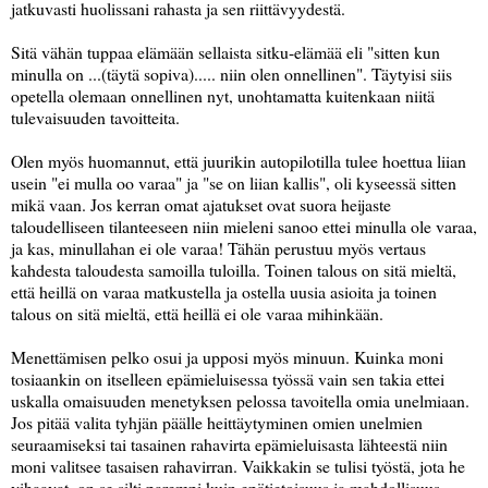
jatkuvasti huolissani rahasta ja sen riittävyydestä.
Sitä vähän tuppaa elämään sellaista sitku-elämää eli "sitten kun
minulla on ...(täytä sopiva)..... niin olen onnellinen". Täytyisi siis
opetella olemaan onnellinen nyt, unohtamatta kuitenkaan niitä
tulevaisuuden tavoitteita.
Olen myös huomannut, että juurikin autopilotilla tulee hoettua liian
usein "ei mulla oo varaa" ja "se on liian kallis", oli kyseessä sitten
mikä vaan. Jos kerran omat ajatukset ovat suora heijaste
taloudelliseen tilanteeseen niin mieleni sanoo ettei minulla ole varaa,
ja kas, minullahan ei ole varaa! Tähän perustuu myös vertaus
kahdesta taloudesta samoilla tuloilla. Toinen talous on sitä mieltä,
että heillä on varaa matkustella ja ostella uusia asioita ja toinen
talous on sitä mieltä, että heillä ei ole varaa mihinkään.
Menettämisen pelko osui ja upposi myös minuun. Kuinka moni
tosiaankin on itselleen epämieluisessa työssä vain sen takia ettei
uskalla omaisuuden menetyksen pelossa tavoitella omia unelmiaan.
Jos pitää valita tyhjän päälle heittäytyminen omien unelmien
seuraamiseksi tai tasainen rahavirta epämieluisasta lähteestä niin
moni valitsee tasaisen rahavirran. Vaikkakin se tulisi työstä, jota he
vihaavat, on se silti parempi kuin epätietoisuus ja mahdollisuus