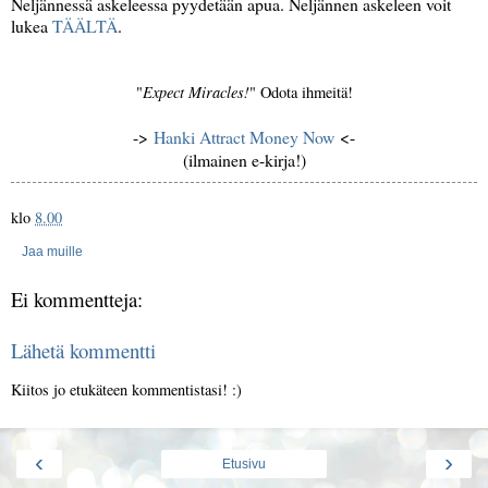
Neljännessä askeleessa pyydetään apua. Neljännen askeleen voit
lukea
TÄÄLTÄ
.
Expect Miracles!
"
" Odota ihmeitä!
->
Hanki Attract Money Now
<-
(ilmainen e-kirja!)
klo
8.00
Jaa muille
Ei kommentteja:
Lähetä kommentti
Kiitos jo etukäteen kommentistasi! :)
‹
›
Etusivu