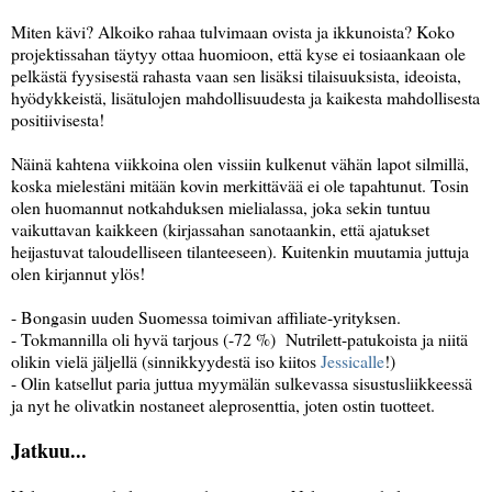
Miten kävi? Alkoiko rahaa tulvimaan ovista ja ikkunoista? Koko
projektissahan täytyy ottaa huomioon, että kyse ei tosiaankaan ole
pelkästä fyysisestä rahasta vaan sen lisäksi tilaisuuksista, ideoista,
hyödykkeistä, lisätulojen mahdollisuudesta ja kaikesta mahdollisesta
positiivisesta!
Näinä kahtena viikkoina olen vissiin kulkenut vähän lapot silmillä,
koska mielestäni mitään kovin merkittävää ei ole tapahtunut. Tosin
olen huomannut notkahduksen mielialassa, joka sekin tuntuu
vaikuttavan kaikkeen (kirjassahan sanotaankin, että ajatukset
heijastuvat taloudelliseen tilanteeseen). Kuitenkin muutamia juttuja
olen kirjannut ylös!
- Bongasin uuden Suomessa toimivan affiliate-yrityksen.
- Tokmannilla oli hyvä tarjous (-72 %) Nutrilett-patukoista ja niitä
olikin vielä jäljellä (sinnikkyydestä iso kiitos
Jessicalle
!)
- Olin katsellut paria juttua myymälän sulkevassa sisustusliikkeessä
ja nyt he olivatkin nostaneet aleprosenttia, joten ostin tuotteet.
Jatkuu...