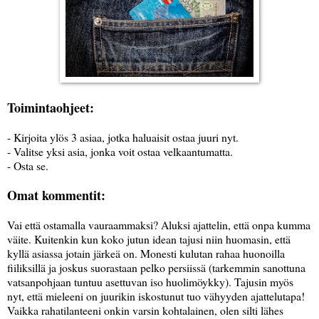
Toimintaohjeet:
- Kirjoita ylös 3 asiaa, jotka haluaisit ostaa juuri nyt.
- Valitse yksi asia, jonka voit ostaa velkaantumatta.
- Osta se.
Omat kommentit:
Vai että ostamalla vauraammaksi? Aluksi ajattelin, että onpa kumma
väite. Kuitenkin kun koko jutun idean tajusi niin huomasin, että
kyllä asiassa jotain järkeä on. Monesti kulutan rahaa huonoilla
fiiliksillä ja joskus suorastaan pelko persiissä (tarkemmin sanottuna
vatsanpohjaan tuntuu asettuvan iso huolimöykky). Tajusin myös
nyt, että mieleeni on juurikin iskostunut tuo vähyyden ajattelutapa!
Vaikka rahatilanteeni onkin varsin kohtalainen, olen silti lähes