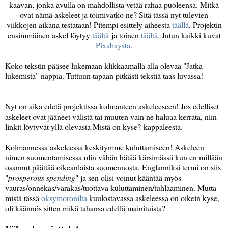
kaavan, jonka avulla on mahdollista vetää rahaa puoleensa. Mitkä
ovat nämä askeleet ja toimivatko ne? Sitä tässä nyt tulevien
viikkojen aikana testataan! Pitempi esittely aiheesta
täällä
. Projektin
ensimmäinen askel löytyy
täältä
ja toinen
täältä
. Jutun kaikki kuvat
Pixabaysta
.
Koko tekstin pääsee lukemaan klikkaamalla alla olevaa "Jatka
lukemista" nappia. Tuttuun tapaan pitkästi tekstiä taas luvassa!
Nyt on aika edetä projektissa kolmanteen askeleeseen! Jos edelliset
askeleet ovat jääneet välistä tai muuten vain ne haluaa kerrata, niin
linkit löytyvät yllä olevasta Mistä on kyse?-kappaleesta.
Kolmannessa askeleessa keskitymme kuluttamiseen! Askeleen
nimen suomentamisessa olin vähän hätää kärsimässä kun en millään
osannut päättää oikeanlaista suomennosta. Englanniksi termi on siis
"
prosperous spending
" ja sen olisi voinut kääntää myös
vauras/onnekas/varakas/tuottava kuluttaminen/tuhlaaminen. Mutta
mistä tässä
oksymoronilta
kuulostavassa askeleessa on oikein kyse,
oli käännös sitten mikä tahansa edellä mainituista?