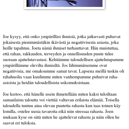
Joe kysyy, että onko ympärilläsi ihmisiä, jotka jatkuvasti puhuvat
jokaisesta pienimmästäkin ikävästä ja negatiivisesta asiasta, joka
heille tapahtuu. Joeta nämä ihmiset turhauttavat. Hän muistuttaa,
että rahan, rakkauden, terveyden ja onnellisuuden puute tulee
suoraan ajattelutavastasi. Kehitämme taloudellisen ajattelutapamme
ympärillämme olevilta ihmisiltä. Jos lähimmäisemme ovat
negatiivisia, me omaksumme samat tavat. Lapsena meillä tuskin oli
rahahuolia vaan kuulimme miten vanhempamme puhuivat raha-
asioista ja heidän taloudellisista uskomuksistaan.
Joe kertoo, että hänelle usein ihmetellään miten kaksi tuloiltaan
samanlaista taloutta voi viettää valtavan erilaista elämää. Toisella
taloudella tuntuu aina olevan puutetta rahasta kun taas toinen käy
lomilla, ostelee uusia tavaroita eikä niin stressaa rahasta. Joen
mukaan kyse on siitä miten he ajattelevat rahasta ja näin ollen he
saavat eri tuloksia.