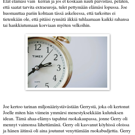
Elät elämäsi vain kerran ja jos et koskaan nauti päivistäsi, peläten,
että saatat tarvita extraeuroja, tulet pettymään elämäsi lopussa. Joe
huomauttaa pariin kohtaan tässä askeleessa, että tarkoitus ei
tietenkään ole, että pitäisi rynnätä äkkiä tuhlaamaan kaikki rahansa
tai hankkiutumaan korviaan myöten velkoihin.
Joe kertoo tarinan miljonääriystävästään Gerrystä, joka oli kertonut
Joelle miten hän viimein ymmärsi menestyksekkään kulutuksen
idean. Tämä ahaa-elämys tapahtui ruokakaupassa, jonne Gerry oli
mennyt vaimonsa lähettämänä. Gerry oli kasvanut köyhissä oloissa
ja hänen äitinsä oli aina joutunut venyttämään ruokabudjettia. Gerry