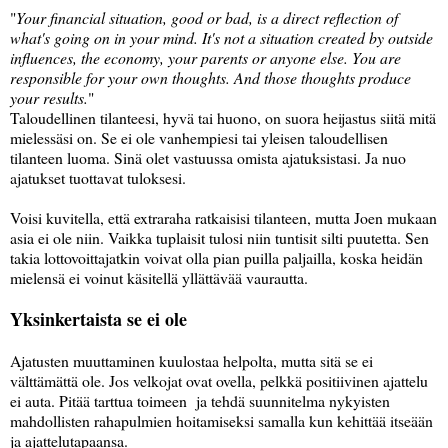
"
Your financial situation, good or bad, is a direct reflection of
what's going on in your mind. It's not a situation created by outside
influences, the economy, your parents or anyone else. You are
responsible for your own thoughts. And those thoughts produce
your results.
"
Taloudellinen tilanteesi, hyvä tai huono, on suora heijastus siitä mitä
mielessäsi on. Se ei ole vanhempiesi tai yleisen taloudellisen
tilanteen luoma. Sinä olet vastuussa omista ajatuksistasi. Ja nuo
ajatukset tuottavat tuloksesi.
Voisi kuvitella, että extraraha ratkaisisi tilanteen, mutta Joen mukaan
asia ei ole niin. Vaikka tuplaisit tulosi niin tuntisit silti puutetta. Sen
takia lottovoittajatkin voivat olla pian puilla paljailla, koska heidän
mielensä ei voinut käsitellä yllättävää vaurautta.
Yksinkertaista se ei ole
Ajatusten muuttaminen kuulostaa helpolta, mutta sitä se ei
välttämättä ole. Jos velkojat ovat ovella, pelkkä positiivinen ajattelu
ei auta. Pitää tarttua toimeen ja tehdä suunnitelma nykyisten
mahdollisten rahapulmien hoitamiseksi samalla kun kehittää itseään
ja ajattelutapaansa.