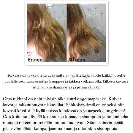
Kuvassa on tukka otettu auki nutturan tapaiselta ja koottu kaikki toiselle
puolelle osoittamaan miten hamppua ja takkua voikaan olla. Jälkeen kuvassa
sitten onkin ihanan sileä ja pehmeä tukka!
Oma tukkani on näin talvisin aika suuri ongelmapesäke. Kuivat
latvat ja takkuuntuvat niskavillat! Sähköisyydestä en onneksi niin
kovasti kärsi sillä kyllä noissa kahdessa on jo tarpeeksi ongelmaa!
Oon koittanu käyttää kosteutusta lupaavia shampoita ja hoitoaineita
mutta ei oikeen oo mikään tuntunu auttavan. Sitten sainkin tietää
pääseväni tähän kampanjaan mukaan ja odotinkin shampoota