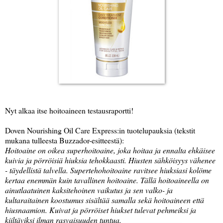
Nyt alkaa itse hoitoaineen testausraportti!
Doven Nourishing Oil Care Express:in tuotelupauksia (tekstit
mukana tulleesta Buzzador-esitteestä):
Hoitoaine on oikea superhoitoaine, joka hoitaa ja ennalta ehkäisee
kuivia ja pörröisiä hiuksia tehokkaasti. Hiusten sähköisyys vähenee
- täydellistä talvella. Supertehohoitoaine ravitsee hiuksiasi kolöme
kertaa enemmän kuin tavallinen hoitoaine. Tällä hoitoaineella on
ainutlaatuinen kaksitehoinen vaikutus ja sen valko- ja
kultaraitainen koostumus sisältää samalla sekä hoitoaineen että
hiusnaamion. Kuivat ja pörröiset hiukset tulevat pehmeiksi ja
kiiltäviksi ilman rasvaisuuden tuntua.