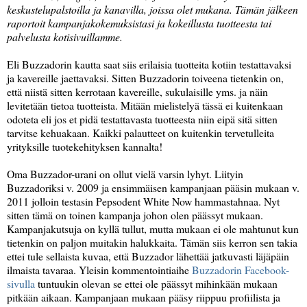
keskustelupalstoilla ja kanavilla, joissa olet mukana. Tämän jälkeen
raportoit kampanjakokemuksistasi ja kokeillusta tuotteesta tai
palvelusta kotisivuillamme.
Eli Buzzadorin kautta saat siis erilaisia tuotteita kotiin testattavaksi
ja kavereille jaettavaksi. Sitten Buzzadorin toiveena tietenkin on,
että niistä sitten kerrotaan kavereille, sukulaisille yms. ja näin
levitetään tietoa tuotteista. Mitään mielistelyä tässä ei kuitenkaan
odoteta eli jos et pidä testattavasta tuotteesta niin eipä sitä sitten
tarvitse kehuakaan. Kaikki palautteet on kuitenkin tervetulleita
yrityksille tuotekehityksen kannalta!
Oma Buzzador-urani on ollut vielä varsin lyhyt. Liityin
Buzzadoriksi v. 2009 ja ensimmäisen kampanjaan pääsin mukaan v.
2011 jolloin testasin Pepsodent White Now hammastahnaa. Nyt
sitten tämä on toinen kampanja johon olen päässyt mukaan.
Kampanjakutsuja on kyllä tullut, mutta mukaan ei ole mahtunut kun
tietenkin on paljon muitakin halukkaita. Tämän siis kerron sen takia
ettei tule sellaista kuvaa, että Buzzador lähettää jatkuvasti läjäpäin
ilmaista tavaraa. Yleisin kommentointiaihe
Buzzadorin Facebook-
sivulla
tuntuukin olevan se ettei ole päässyt mihinkään mukaan
pitkään aikaan. Kampanjaan mukaan pääsy riippuu profiilista ja