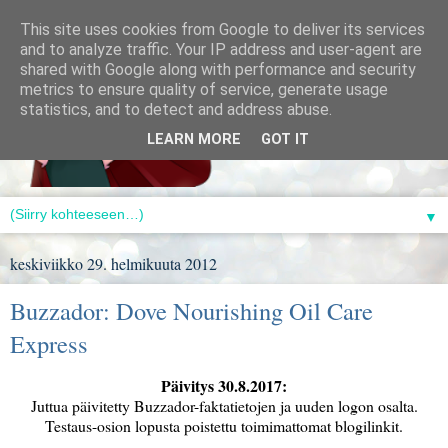
This site uses cookies from Google to deliver its services
and to analyze traffic. Your IP address and user-agent are
shared with Google along with performance and security
metrics to ensure quality of service, generate usage
statistics, and to detect and address abuse.
LEARN MORE
GOT IT
▼
keskiviikko 29. helmikuuta 2012
Buzzador: Dove Nourishing Oil Care
Express
Päivitys 30.8.2017:
Juttua päivitetty Buzzador-faktatietojen ja uuden logon osalta.
Testaus-osion lopusta poistettu toimimattomat blogilinkit.