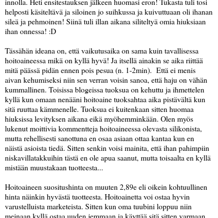
innolla. Heti ensitestauksen jälkeen huomasi eron! Tukasta tuli tosi
helposti käsiteltävä ja siloinen jo suihkussa ja kuivuttuaan oli ihanan
sileä ja pehmoinen! Siinä tuli illan aikana siliteltyä omia hiuksiaan
ihan onnessa! :D
Tässähän ideana on, että vaikutusaika on sama kuin tavallisessa
hoitoaineessa mikä on kyllä hyvä! Ja itsellä ainakin se aika riittää
mitä päässä pidän ennen pois pesua (n. 1-2min). Että ei menis
aivan kehumiseksi niin sen verran voisin sanoa, että haju on vähän
kummallinen. Toisissa blogeissa tuoksua on kehuttu ja ihmettelen
kyllä kun omaan nenääni hoitoaine tuoksahtaa aika pistävältä kun
sitä ruuttaa kämmenelle. Tuoksua ei kuitenkaan sitten huomaa
hiuksissa levityksen aikana eikä myöhemminkään. Olen myös
lukenut moittivia kommentteja hoitoaineessa olevasta silikonista,
mutta rehellisesti sanottuna en osaa asiaan ottaa kantaa kun en
näistä asioista tiedä. Sitten senkin voisi mainita, että ihan pahimpiin
niskavillatakkuihin tästä en ole apua saanut, mutta toisaalta en kyllä
mistään muustakaan tuotteesta...
Hoitoaineen suositushinta on muuten 2,89e eli oikein kohtuullinen
hinta näinkin hyvästä tuotteesta. Hoitoainetta voi ostaa hyvin
varustelluista marketeista. Sitten kun oma tuubini loppuu niin
meinaan kyllä ostaa uuden jemmaan ja käyttää sitä sitten varmaan