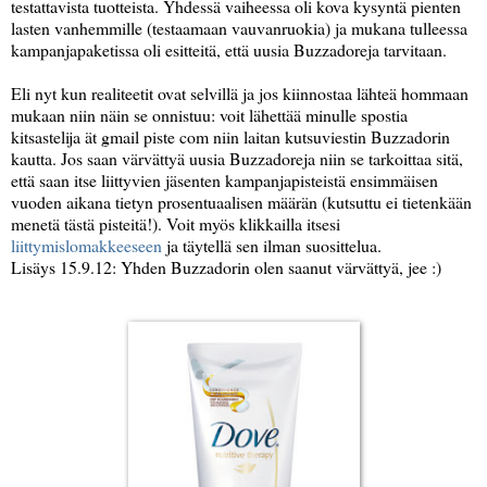
testattavista tuotteista. Yhdessä vaiheessa oli kova kysyntä pienten
lasten vanhemmille (testaamaan vauvanruokia) ja mukana tulleessa
kampanjapaketissa oli esitteitä, että uusia Buzzadoreja tarvitaan.
Eli nyt kun realiteetit ovat selvillä ja jos kiinnostaa lähteä hommaan
mukaan niin näin se onnistuu: voit lähettää minulle spostia
kitsastelija ät gmail piste com niin laitan kutsuviestin Buzzadorin
kautta. Jos saan värvättyä uusia Buzzadoreja niin se tarkoittaa sitä,
että saan itse liittyvien jäsenten kampanjapisteistä ensimmäisen
vuoden aikana tietyn prosentuaalisen määrän (kutsuttu ei tietenkään
menetä tästä pisteitä!). Voit myös klikkailla itsesi
liittymislomakkeeseen
ja täytellä sen ilman suosittelua.
Lisäys 15.9.12: Yhden Buzzadorin olen saanut värvättyä, jee :)