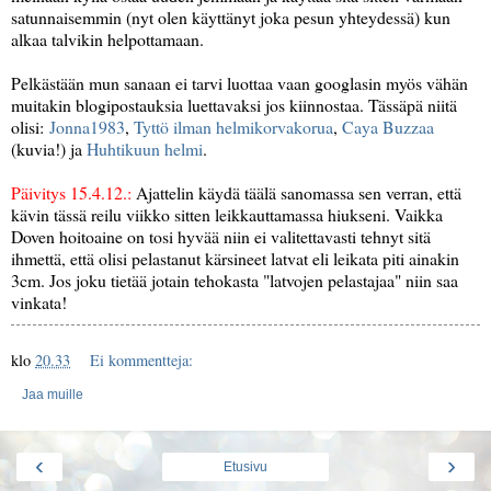
satunnaisemmin (nyt olen käyttänyt joka pesun yhteydessä) kun
alkaa talvikin helpottamaan.
Pelkästään mun sanaan ei tarvi luottaa vaan googlasin myös vähän
muitakin blogipostauksia luettavaksi jos kiinnostaa. Tässäpä niitä
olisi:
Jonna1983
,
Tyttö ilman helmikorvakorua
,
Caya Buzzaa
(kuvia!) ja
Huhtikuun helmi
.
Päivitys 15.4.12.:
Ajattelin käydä täälä sanomassa sen verran, että
kävin tässä reilu viikko sitten leikkauttamassa hiukseni. Vaikka
Doven hoitoaine on tosi hyvää niin ei valitettavasti tehnyt sitä
ihmettä, että olisi pelastanut kärsineet latvat eli leikata piti ainakin
3cm. Jos joku tietää jotain tehokasta "latvojen pelastajaa" niin saa
vinkata!
klo
20.33
Ei kommentteja:
Jaa muille
‹
›
Etusivu