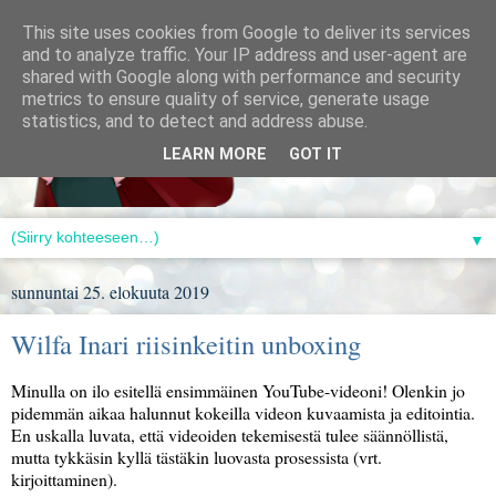
This site uses cookies from Google to deliver its services
and to analyze traffic. Your IP address and user-agent are
shared with Google along with performance and security
metrics to ensure quality of service, generate usage
statistics, and to detect and address abuse.
LEARN MORE
GOT IT
▼
sunnuntai 25. elokuuta 2019
Wilfa Inari riisinkeitin unboxing
Minulla on ilo esitellä ensimmäinen YouTube-videoni! Olenkin jo
pidemmän aikaa halunnut kokeilla videon kuvaamista ja editointia.
En uskalla luvata, että videoiden tekemisestä tulee säännöllistä,
mutta tykkäsin kyllä tästäkin luovasta prosessista (vrt.
kirjoittaminen).