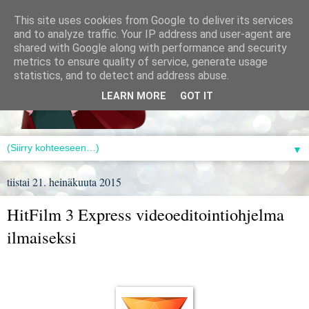
This site uses cookies from Google to deliver its services
and to analyze traffic. Your IP address and user-agent are
shared with Google along with performance and security
metrics to ensure quality of service, generate usage
statistics, and to detect and address abuse.
LEARN MORE
GOT IT
▼
tiistai 21. heinäkuuta 2015
HitFilm 3 Express videoeditointiohjelma
ilmaiseksi