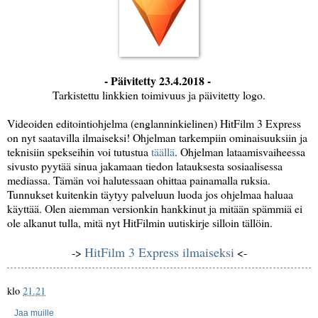
- Päivitetty 23.4.2018 -
Tarkistettu linkkien toimivuus ja päivitetty logo.
Videoiden editointiohjelma (englanninkielinen) HitFilm 3 Express
on nyt saatavilla ilmaiseksi! Ohjelman tarkempiin ominaisuuksiin ja
teknisiin spekseihin voi tutustua
täällä
. Ohjelman lataamisvaiheessa
sivusto pyytää sinua jakamaan tiedon latauksesta sosiaalisessa
mediassa. Tämän voi halutessaan ohittaa painamalla ruksia.
Tunnukset kuitenkin täytyy palveluun luoda jos ohjelmaa haluaa
käyttää. Olen aiemman versionkin hankkinut ja mitään spämmiä ei
ole alkanut tulla, mitä nyt HitFilmin uutiskirje silloin tällöin.
HitFilm 3 Express ilmaiseksi
->
<-
klo
21.21
Jaa muille