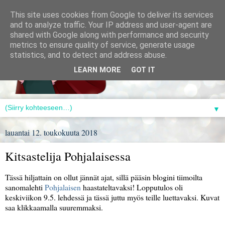
This site uses cookies from Google to deliver its services
and to analyze traffic. Your IP address and user-agent are
shared with Google along with performance and security
metrics to ensure quality of service, generate usage
statistics, and to detect and address abuse.
LEARN MORE
GOT IT
▼
lauantai 12. toukokuuta 2018
Kitsastelija Pohjalaisessa
Tässä hiljattain on ollut jännät ajat, sillä pääsin blogini tiimoilta
sanomalehti
Pohjalaisen
haastateltavaksi! Lopputulos oli
keskiviikon 9.5. lehdessä ja tässä juttu myös teille luettavaksi. Kuvat
saa klikkaamalla suuremmaksi.