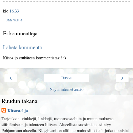
klo
16.33
Jaa muille
Ei kommentteja:
Lähetä kommentti
Kiitos jo etukäteen kommentistasi! :)
‹
›
Etusivu
Näytä internetversio
Ruudun takana
Kitsastelija
Tarjouksia, vinkkejä, linkkejä, tuotearvosteluita ja muuta mukavaa
säästämiseen ja talouteen liittyen. Alueellista suosimista esiintyy
Pohjanmaan alueella. Blogissani on affiliate-mainoslinkkejä, jotka tunnistat