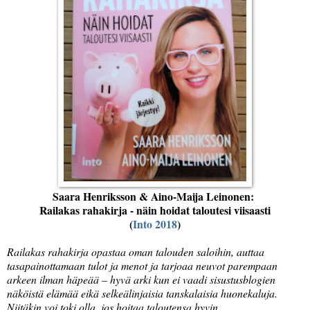
Saara Henriksson & Aino-Maija Leinonen:
Railakas rahakirja - näin hoidat taloutesi viisaasti
(
Into 2018
)
Railakas rahakirja opastaa oman talouden saloihin, auttaa
tasapainottamaan tulot ja menot ja tarjoaa neuvot parempaan
arkeen ilman häpeää – hyvä arki kun ei vaadi sisustusblogien
näköistä elämää eikä selkeälinjaisia tanskalaisia huonekaluja.
Niitäkin voi toki olla, jos hoitaa taloutensa hyvin.