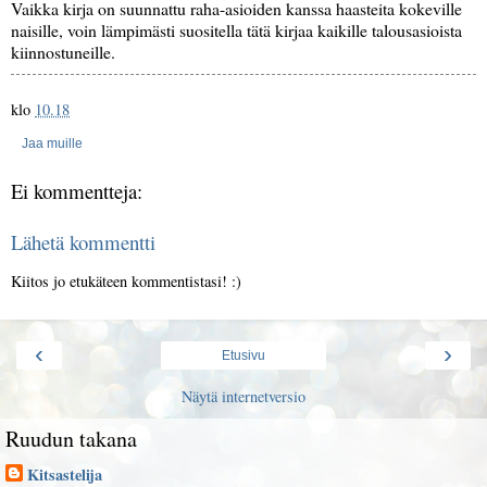
Vaikka kirja on suunnattu raha-asioiden kanssa haasteita kokeville
naisille, voin lämpimästi suositella tätä kirjaa kaikille talousasioista
kiinnostuneille.
klo
10.18
Jaa muille
Ei kommentteja:
Lähetä kommentti
Kiitos jo etukäteen kommentistasi! :)
‹
›
Etusivu
Näytä internetversio
Ruudun takana
Kitsastelija