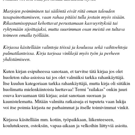
Marjojen poimiminen tai säilöntä eivät riitä oman talouden
tasapainottamiseen, vaan rahaa pitäisi tulla jostain myös sisään.
Rikastumisoppaat kehottavat perustamaan kasvuyrityksiä tai
ryhtymään sijoittajaksi, mutta suurimman osan meistä on tultava
toimeen omalla työllään.
Kirjassa käsitellään valintoja töissä ja koulussa sekä vaihtoehtoja
pulmatilanteissa. Kirja tarjoaa vinkkejä myös työn ja perheen
yhdistämiseen.
Kuten kirjan esipuheessa sanotaan, et tarvitse tätä kirjaa jos olet
huoleton raha-asioissa tai jos olet valmiiksi tarkka rahankäyttäjä.
Itse kuulun kategoriaan tarkka rahankäyttäjä, mutta kirja oli siitäkin
huolimatta mielenkiintoista luettavaa! Termi "railakas" onkin juuri
osuva kuvaamaan tätä kirjaa; asiat sanotaan suoraan ja
kaunistelematta. Mitään valmiita ratkaisuja ei tuputeta vaan lukija
voi itse poimia kirjasta ne parhaimmat ja itselle toimivimmat vinkit.
Kirjassa käsitellään mm. kotiin, työpaikkaan, liikenteeseen,
koulutukseen, ostoksiin, vapaa-aikaan ja velkoihin liittyviä asioita.