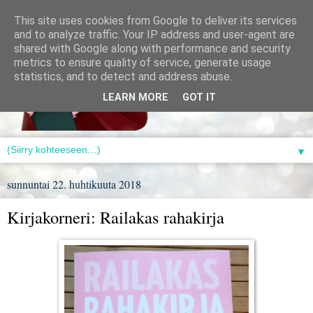
This site uses cookies from Google to deliver its services
and to analyze traffic. Your IP address and user-agent are
shared with Google along with performance and security
metrics to ensure quality of service, generate usage
statistics, and to detect and address abuse.
LEARN MORE
GOT IT
▼
sunnuntai 22. huhtikuuta 2018
Kirjakorneri: Railakas rahakirja