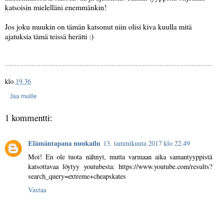
katsoisin mielelläni enemmänkin!
Jos joku muukin on tämän katsonut niin olisi kiva kuulla mitä
ajatuksia tämä teissä herätti :)
klo
19.36
Jaa muille
1 kommentti:
Elämäntapana nuukailu
13. tammikuuta 2017 klo 22.49
Moi! En ole tuota nähnyt, mutta varmaan aika samantyyppistä
katsottavaa löytyy youtubesta: https://www.youtube.com/results?
search_query=extreme+cheapskates
Vastaa