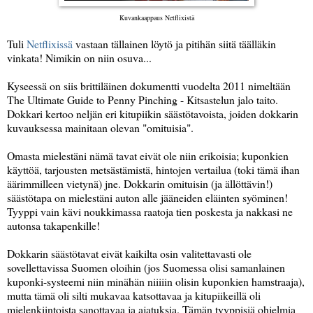
Kuvankaappaus Netflixistä
Tuli
Netflixissä
vastaan tällainen löytö ja pitihän siitä täälläkin
vinkata! Nimikin on niin osuva...
Kyseessä on siis brittiläinen dokumentti vuodelta 2011 nimeltään
The Ultimate Guide to Penny Pinching - Kitsastelun jalo taito.
Dokkari kertoo neljän eri kitupiikin säästötavoista, joiden dokkarin
kuvauksessa mainitaan olevan "omituisia".
Omasta mielestäni nämä tavat eivät ole niin erikoisia; kuponkien
käyttöä, tarjousten metsästämistä, hintojen vertailua (toki tämä ihan
äärimmilleen vietynä) jne. Dokkarin omituisin (ja ällöttävin!)
säästötapa on mielestäni auton alle jääneiden eläinten syöminen!
Tyyppi vain kävi noukkimassa raatoja tien poskesta ja nakkasi ne
autonsa takapenkille!
Dokkarin säästötavat eivät kaikilta osin valitettavasti ole
sovellettavissa Suomen oloihin (jos Suomessa olisi samanlainen
kuponki-systeemi niin minähän niiiiin olisin kuponkien hamstraaja),
mutta tämä oli silti mukavaa katsottavaa ja kitupiikeillä oli
mielenkiintoista sanottavaa ja ajatuksia. Tämän tyyppisiä ohjelmia